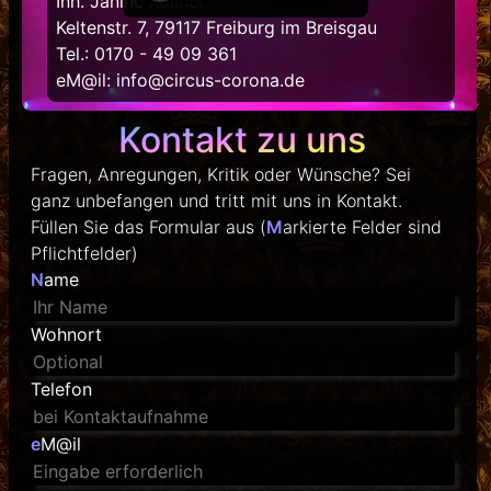
Inh. Janine Köllner
Keltenstr. 7,
79117 Freiburg im Breisgau
Tel.:
0170 - 49 09 361
eM@il:
info@circus-corona.de
Kontakt zu uns
Fragen, Anregungen, Kritik oder Wünsche? Sei
ganz unbefangen und tritt mit uns in Kontakt.
Füllen Sie das Formular aus (
M
arkierte Felder sind
Pflichtfelder)
N
ame
Wohnort
Telefon
e
M@il